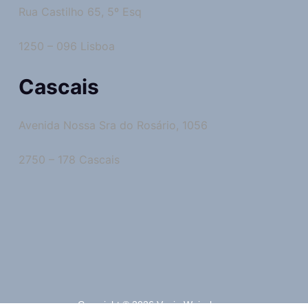
Rua Castilho 65, 5º Esq
1250 – 096 Lisboa
Cascais
Avenida Nossa Sra do Rosário, 1056
2750 – 178 Cascais
Copyright © 2026 Vania Weissberg