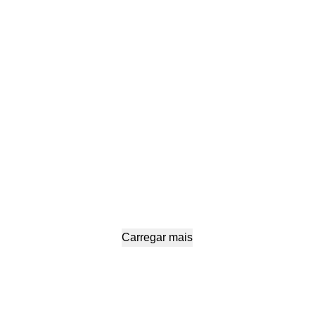
NEWS
BY
VANIAWEISSBERG
ON
AGOSTO 18, 2020
Carregar mais