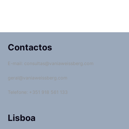
Contactos
E-mail: consultas@vaniaweissberg.com
geral@vaniaweissberg.com
Telefone: +351 918 561 133
Lisboa