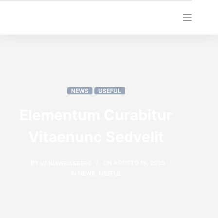
NEWS
USEFUL
Elementum Curabitur
Vitaenunc Sedvelit
BY
VANIAWEISSBERG
ON
AGOSTO 18, 2020
IN
NEWS
,
USEFUL